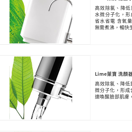
高效除氯、降低
水微分子化，形
省水省電 含氧
無需煮沸，暢快
Lime萊寶 洗顏
高效除氯、降低
微分子化，形成
速喚醒臉部肌膚