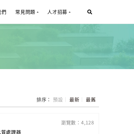
我們
常見問題
人才招募
排序：
預設
｜
最新
｜
最舊
瀏覽數：4,128
量水質處理器